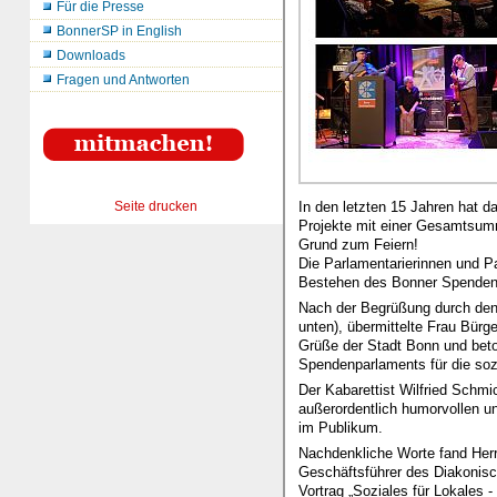
Für die Presse
BonnerSP in English
Downloads
Fragen und Antworten
In den letzten 15 Jahren hat 
Seite drucken
Projekte mit einer Gesamtsumm
Grund zum Feiern!
Die Parlamentarierinnen und Pa
Bestehen des Bonner Spendenp
Nach der Begrüßung durch den
unten), übermittelte Frau Bürg
Grüße der Stadt Bonn und beto
Spendenparlaments für die soz
Der Kabarettist Wilfried Schmic
außerordentlich humorvollen un
im Publikum.
Nachdenkliche Worte fand Herr
Geschäftsführer des Diakonis
Vortrag „Soziales für Lokales -