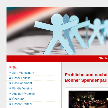
Starts
Start
Zum Mitmachen!
Fröhliche und nachd
Unser Leitbild
Bonner Spendenpar
Das Parlament
Für die Vereine
Aus den Projekten
Über uns
Unsere Partner