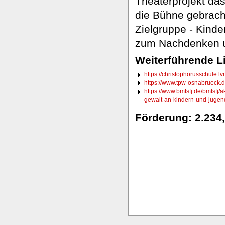
Theaterprojekt das
die Bühne gebracht
Zielgruppe - Kinder
zum Nachdenken 
Weiterführende L
https://christophorusschule.lv
https://www.tpw-osnabruec
https://www.bmfsfj.de/bmfsfj/
gewalt-an-kindern-und-jugen
Förderung: 2.234