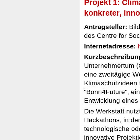
Projekt 1: Cli
konkreter, inn
Antragsteller:
Bild
des Centre for So
Internetadresse:
Kurzbeschreibung
Unternehmertum (C
eine zweitägige We
Klimaschutzideen f
"Bonn4Future", ei
Entwicklung eines
Die Werkstatt nutz
Hackathons, in de
technologische ode
innovative Projek