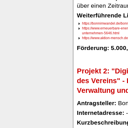
über einen Zeitrau
Weiterführende L
https://bonnimwandel.de/bonn
https://www.erneuerbare-ener
unternehmen-5646.html
https://www.aktion-mensch.d
Förderung: 5.000
Projekt 2: "Dig
des Vereins" -
Verwaltung un
Antragsteller:
Bonn
Internetadresse:
-
Kurzbeschreibung